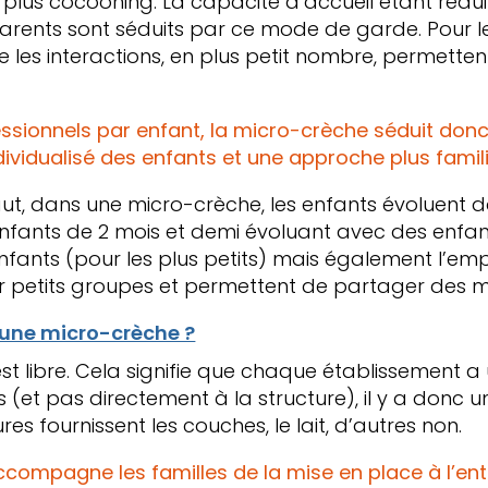
 plus cocooning. La capacité d’accueil étant r
parents sont séduits par ce mode de garde. Pour les
les interactions, en plus petit nombre, permette
essionnels par enfant, la micro-crèche séduit donc 
ividualisé des enfants et une approche plus famili
t, dans une micro-crèche, les enfants évoluent da
fants de 2 mois et demi évoluant avec des enfants
enfants (pour les plus petits) mais également l’empa
 par petits groupes et permettent de partager des
’une micro-crèche ?
est libre. Cela signifie que chaque établissement a u
 (et pas directement à la structure), il y a donc 
ures fournissent les couches, le lait, d’autres non.
ompagne les familles de la mise en place à l’ent