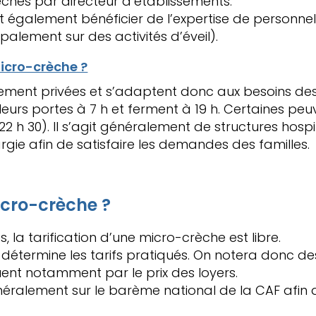
èches par directeur d’établissements.
 également bénéficier de l’expertise de personne
ipalement sur des activités d’éveil).
micro-crèche ?
ment privées et s’adaptent donc aux besoins des fa
 leurs portes à 7 h et ferment à 19 h. Certaines p
22 h 30). Il s’agit généralement de structures hosp
rgie afin de satisfaire les demandes des familles.
micro-crèche ?
s, la tarification d’une micro-crèche est libre.
ui détermine les tarifs pratiqués. On notera donc des
quent notamment par le prix des loyers.
néralement sur le barème national de la CAF afin d