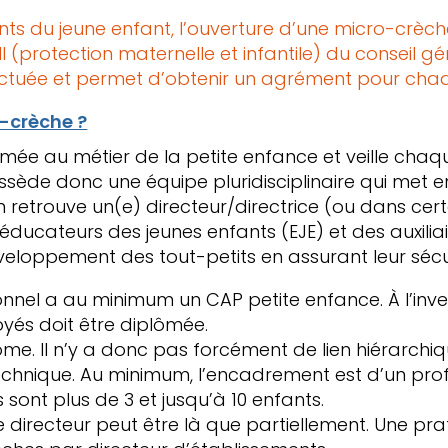
s du jeune enfant, l’ouverture d’une micro-crèche 
I (protection maternelle et infantile) du conseil g
ffectuée et permet d’obtenir un agrément pour cha
-crèche ?
ormée au métier de la petite enfance et veille chaq
ède donc une équipe pluridisciplinaire qui met e
on retrouve un(e) directeur/directrice (ou dans cer
s éducateurs des jeunes enfants (EJE) et des auxilia
éveloppement des tout-petits en assurant leur sécu
nnel a au minimum un CAP petite enfance. À l’inver
yés doit être diplômée.
ome. Il n’y a donc pas forcément de lien hiérarch
echnique. Au minimum, l’encadrement est d’un profe
 sont plus de 3 et jusqu’à 10 enfants.
 directeur peut être là que partiellement. Une pra