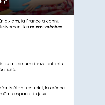
 ?
 En dix ans, la France a connu
clusivement les
micro-crèches
illir au maximum douze enfants,
ificité.
fants étant restreint, la crèche
e même espace de jeux.