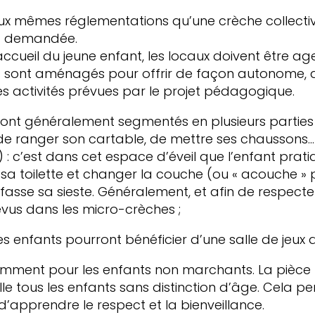
x mêmes réglementations qu’une crèche collective
ra demandée.
ccueil du jeune enfant, les locaux doivent être a
 sont aménagés pour offrir de façon autonome, aux
es activités prévues par le projet pédagogique.
ont généralement segmentés en plusieurs parties 
t de ranger son cartable, de mettre ses chaussons…
x) : c’est dans cet espace d’éveil que l’enfant prati
 sa toilette et changer la couche (ou « acouche » po
nt fasse sa sieste. Généralement, et afin de respec
révus dans les micro-crèches ;
s enfants pourront bénéficier d’une salle de jeux d
tamment pour les enfants non marchants. La pièce
le tous les enfants sans distinction d’âge. Cela per
’apprendre le respect et la bienveillance.