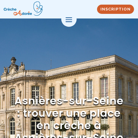
INSCRIPTION
Asnières-sur-Seine
: trouver une place
en crèche à
Asnières-sur-Seine