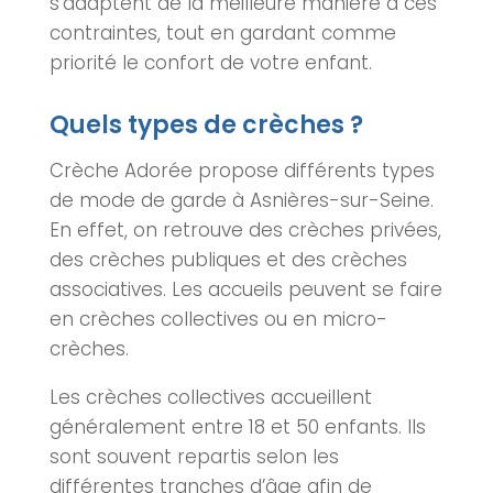
s’adaptent de la meilleure manière à ces
contraintes, tout en gardant comme
priorité le confort de votre enfant.
Quels types de crèches ?
Crèche
Adorée propose différents types
de mode de garde à
Asnières-sur-Seine
.
En effet, on retrouve des
crèche
s privées,
des
crèche
s publiques et des
crèche
s
associatives. Les accueils peuvent se faire
en
crèche
s collectives ou en micro-
crèche
s.
Les
crèche
s collectives accueillent
généralement entre 18 et 50 enfants. Ils
sont souvent repartis selon les
différentes tranches d’âge afin de