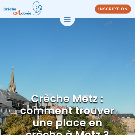
INSCRIPTION
Crèche Metz :
comment trouver
une place en
crèche à Metz ?