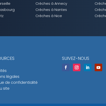
seille
Crèches à Annecy
Crèch
rasbourg
Crèches à Nantes
Crèche
tz
Crèches à Nice
Crèche
OURCES
SUIVEZ-NOUS
ités
ns légales
que de confidentialité
u site